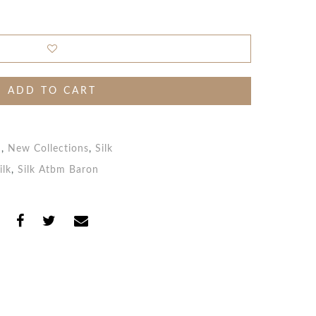
ADD TO CART
n
,
New Collections
,
Silk
ilk
,
Silk Atbm Baron